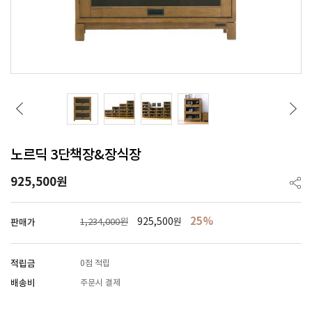
노르딕 3단책장&장식장
925,500
원
25%
925,500
판매가
1,234,000원
원
적립금
0점 적립
배송비
주문시 결제